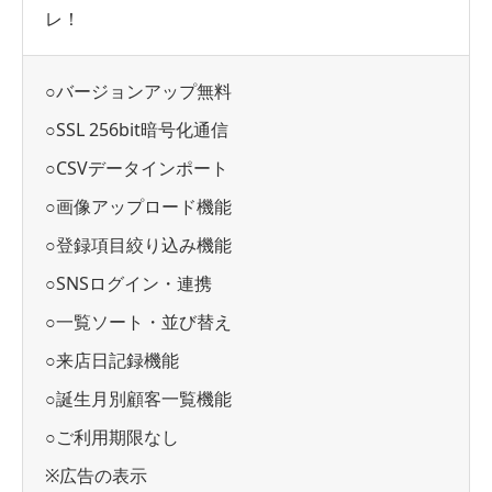
レ！
○バージョンアップ無料
○SSL 256bit暗号化通信
○CSVデータインポート
○画像アップロード機能
○登録項目絞り込み機能
○SNSログイン・連携
○一覧ソート・並び替え
○来店日記録機能
○誕生月別顧客一覧機能
○ご利用期限なし
※広告の表示